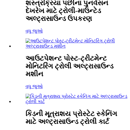
શસ્ત્રક્રિયા પછીના પુનર્વસન
દેખરેખ માટે ટ્રોલી-માઉન્ટેડ
અલ્ટ્રાસાઉન્ડ ઉપકરણ
વધુ જુઓ
આઉટપેશન્ટ પોસ્ટ-ટ્રીટમેન્ટ
મોનિટરિંગ ટ્રોલી અલ્ટ્રાસાઉન્ડ
મશીન
વધુ જુઓ
કિડની મૂત્રાશય પ્રોસ્ટેટ સ્કેનિંગ
માટે અલ્ટ્રાસાઉન્ડ ટ્રોલી કાર્ટ