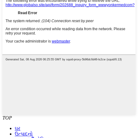
TOP
ઘર
ઉત્પાદનો