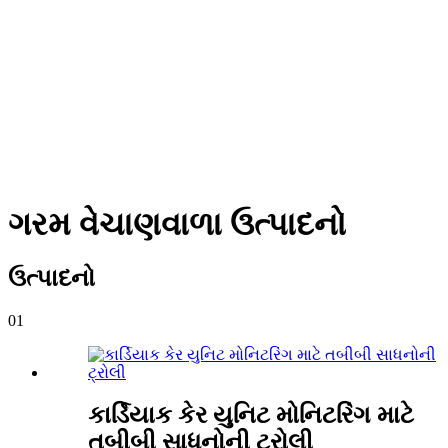
ગરમ વેચાણવાળા ઉત્પાદનો
ઉત્પાદનો
01
કાર્ડિયાક કેર યુનિટ મોનિટરિંગ માટે
તબીબી સાધનોની ટ્રોલી