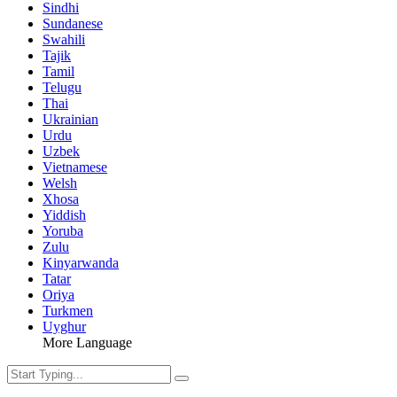
Sindhi
Sundanese
Swahili
Tajik
Tamil
Telugu
Thai
Ukrainian
Urdu
Uzbek
Vietnamese
Welsh
Xhosa
Yiddish
Yoruba
Zulu
Kinyarwanda
Tatar
Oriya
Turkmen
Uyghur
More Language