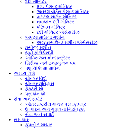
દર્દી મોનિટર
ICU પેશન્ટ મોનિટર
જનરલ વોર્ડ્સ પેશન્ટ મોનિટર
વાઇટલ સાઇન મોનિટર
નવજાત દર્દી મોનિટર
પોર્ટેબલ મોનિટર
દર્દી મોનિટર એસેસરીઝ
અલ્ટ્રાસાઉન્ડ મશીન
અલ્ટ્રાસાઉન્ડ મશીન એસેસરીઝ
ઇસીજી મશીન
યુવી ફોટોથેરાપી
ઓક્સિજન કોન્સન્ટ્રેટર
સિરીંજ અને ઇન્ફ્યુઝન પંપ
પશુચિકિત્સા સાધન
અમારા વિશે
યોન્કર વિશે
યોન્કર ઇતિહાસ
ફેક્ટરી શો
પ્રદર્શન શો
સેવા અને સપોર્ટ
આંતરરાષ્ટ્રીય માનક પ્રમાણપત્ર
ઉત્પાદન અને ગુણવત્તા નિયંત્રણ
સેવા અને સપોર્ટ
સમાચાર
કંપની સમાચાર