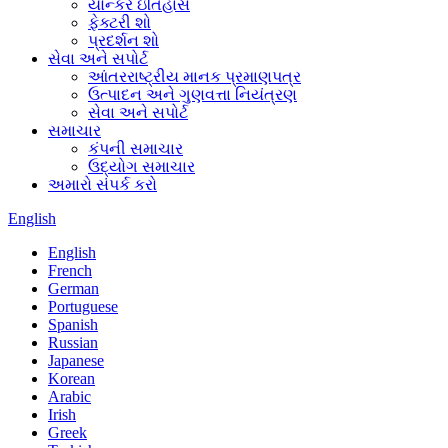
યોન્કર ઇતિહાસ
ફેક્ટરી શો
પ્રદર્શન શો
સેવા અને સપોર્ટ
આંતરરાષ્ટ્રીય માનક પ્રમાણપત્ર
ઉત્પાદન અને ગુણવત્તા નિયંત્રણ
સેવા અને સપોર્ટ
સમાચાર
કંપની સમાચાર
ઉદ્યોગ સમાચાર
અમારો સંપર્ક કરો
English
English
French
German
Portuguese
Spanish
Russian
Japanese
Korean
Arabic
Irish
Greek