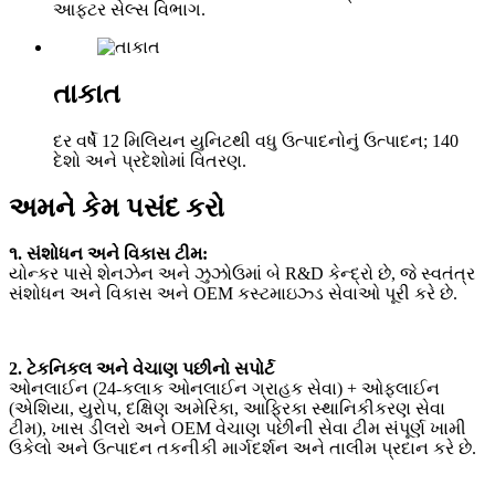
આફ્ટર સેલ્સ વિભાગ.
તાકાત
દર વર્ષે 12 મિલિયન યુનિટથી વધુ ઉત્પાદનોનું ઉત્પાદન; 140
દેશો અને પ્રદેશોમાં વિતરણ.
અમને કેમ પસંદ કરો
૧. સંશોધન અને વિકાસ ટીમ:
યોન્કર પાસે શેનઝેન અને ઝુઝોઉમાં બે R&D કેન્દ્રો છે, જે સ્વતંત્ર
સંશોધન અને વિકાસ અને OEM કસ્ટમાઇઝ્ડ સેવાઓ પૂરી કરે છે.
2. ટેકનિકલ અને વેચાણ પછીનો સપોર્ટ
ઓનલાઈન (24-કલાક ઓનલાઈન ગ્રાહક સેવા) + ઓફલાઈન
(એશિયા, યુરોપ, દક્ષિણ અમેરિકા, આફ્રિકા સ્થાનિકીકરણ સેવા
ટીમ), ખાસ ડીલરો અને OEM વેચાણ પછીની સેવા ટીમ સંપૂર્ણ ખામી
ઉકેલો અને ઉત્પાદન તકનીકી માર્ગદર્શન અને તાલીમ પ્રદાન કરે છે.