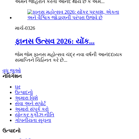
અમને જાહેરાત કરતા આનંદ થાય છે કે અમે...
માર્ચ-03
26
ફાનસ ઉત્સવ 2026: યોંક...
જેમ જેમ ફાનસ મહોત્સવ ચંદ્ર નવા વર્ષની આનંદદાયક
સમાપ્તિને ચિહ્નિત કરે છે...
વધુ જુઓ
નેવિગેશન
ઘર
ઉત્પાદનો
અમારા વિશે
સેવા અને સપોર્ટ
અમારો સંપર્ક કરો
યોન્કર કૂકીઝ નીતિ
ગોપનીયતા સૂચના
ઉત્પાદનો