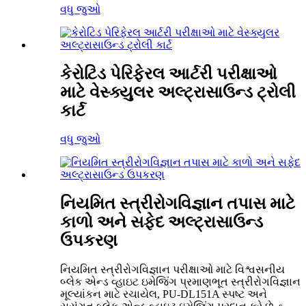
વધુ જુઓ
કેરોટિડ પેરિફેરલ આર્ટરી પરીક્ષાઓ
માટે વેસ્ક્યુલર અલ્ટ્રાસાઉન્ડ ટ્રોલી
કાર્ટ
વધુ જુઓ
નિયમિત સ્ત્રીરોગવિજ્ઞાન તપાસ માટે
કાળો અને સફેદ અલ્ટ્રાસાઉન્ડ
ઉપકરણ
નિયમિત સ્ત્રીરોગવિજ્ઞાન પરીક્ષાઓ માટે વિશ્વસનીય
બ્લેક એન્ડ વ્હાઇટ ઇમેજિંગ પ્રમાણભૂત સ્ત્રીરોગવિજ્ઞાન
મૂલ્યાંકન માટે રચાયેલ, PU-DL151A સ્પષ્ટ અને