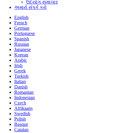
ઉદ્યોગ સમાચાર
અમારો સંપર્ક કરો
English
French
German
Portuguese
Spanish
Russian
Japanese
Korean
Arabic
Irish
Greek
Turkish
Italian
Danish
Romanian
Indonesian
Czech
Afrikaans
Swedish
Polish
Basque
Catalan