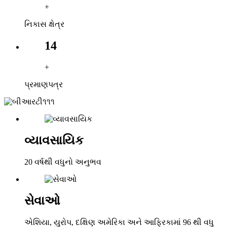
+
નિકાસ ક્ષેત્ર
14
+
પ્રમાણપત્ર
વ્યાવસાયિક
20 વર્ષથી વધુનો અનુભવ
સેવાઓ
એશિયા, યુરોપ, દક્ષિણ અમેરિકા અને આફ્રિકામાં 96 થી વધુ