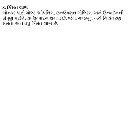
3. કિંમત લાભ
યોન્કર પાસે મોલ્ડ ઓપનિંગ, ઇન્જેક્શન મોલ્ડિંગ અને ઉત્પાદનની
સંપૂર્ણ પ્રક્રિયા ઉત્પાદન ક્ષમતા છે, જેમાં મજબૂત ખર્ચ નિયંત્રણ
ક્ષમતા અને વધુ કિંમત લાભ છે.