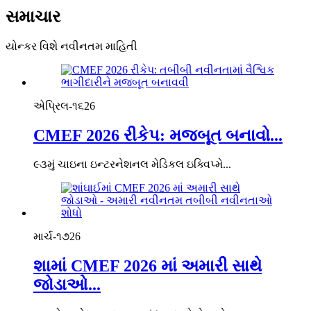
સમાચાર
યોન્કર વિશે નવીનતમ માહિતી
એપ્રિલ-૧૬
26
CMEF 2026 રીકેપ: મજબૂત બનાવો...
૯૩મું ચાઇના ઇન્ટરનેશનલ મેડિકલ ઇક્વિપ્મે...
માર્ચ-૧૭
26
શામાં CMEF 2026 માં અમારી સાથે
જોડાઓ...