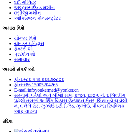
દર્દી મોનિટર
અલ્ટ્રાસાઉન્ડ મશીન
ઇસીજી મશીન
ઓક્સિજન કોન્સન્ટ્રેટર
અમારા વિશે
યોન્કર વિશે
યોન્કર ઇતિહાસ
ફેક્ટરી શો
પ્રદર્શન શો
સમાચાર
અમારો સંપર્ક કરો
ફોન:+૮૬ ૫૧૬ ૬૬૬૭૦૮૦૬
ફોન:+86 15005204265
E-mail:infoyonkermed@yonker.cn
સરનામું: પહેલો અને બીજો માળ, ૬#૦૧, ૬#૦૨, નં. ૬ બિલ્ડીંગ
પહેલો તબક્કો આર્થિક વિકાસ ઉત્પાદન ક્ષેત્ર, લિયાન્ડો યુ વેલી,
નં. ૬ લેયે રોડ, ઝુઝોઉ ઇટીડીઝેડ, ઝુઝોઉ, પીપલ્સ રિપબ્લિક
ઓફ ચાઇના
સંદેશ