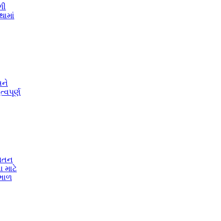
ળી
ામાં
અને
્વપૂર્ણ
્યતન
 માટે
ભાળ