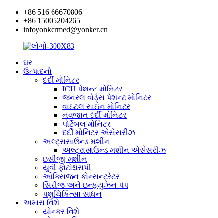
+86 516 66670806
+86 15005204265
infoyonkermed@yonker.cn
ઘર
ઉત્પાદનો
દર્દી મોનિટર
ICU પેશન્ટ મોનિટર
જનરલ વોર્ડ્સ પેશન્ટ મોનિટર
વાઇટલ સાઇન મોનિટર
નવજાત દર્દી મોનિટર
પોર્ટેબલ મોનિટર
દર્દી મોનિટર એસેસરીઝ
અલ્ટ્રાસાઉન્ડ મશીન
અલ્ટ્રાસાઉન્ડ મશીન એસેસરીઝ
ઇસીજી મશીન
યુવી ફોટોથેરાપી
ઓક્સિજન કોન્સન્ટ્રેટર
સિરીંજ અને ઇન્ફ્યુઝન પંપ
પશુચિકિત્સા સાધન
અમારા વિશે
યોન્કર વિશે