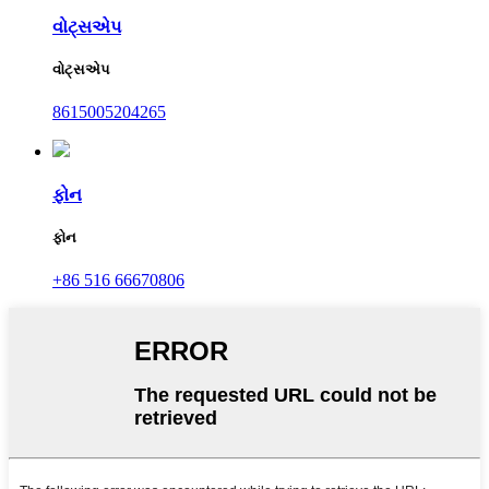
વોટ્સએપ
વોટ્સએપ
8615005204265
ફોન
ફોન
+86 516 66670806