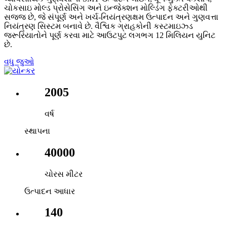
ચોકસાઇ મોલ્ડ પ્રોસેસિંગ અને ઇન્જેક્શન મોલ્ડિંગ ફેક્ટરીઓથી
સજ્જ છે, જે સંપૂર્ણ અને ખર્ચ-નિયંત્રણક્ષમ ઉત્પાદન અને ગુણવત્તા
નિયંત્રણ સિસ્ટમ બનાવે છે. વૈશ્વિક ગ્રાહકોની કસ્ટમાઇઝ્ડ
જરૂરિયાતોને પૂર્ણ કરવા માટે આઉટપુટ લગભગ 12 મિલિયન યુનિટ
છે.
વધુ જુઓ
2005
વર્ષ
સ્થાપના
40000
ચોરસ મીટર
ઉત્પાદન આધાર
140