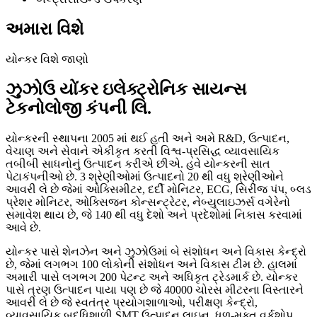
અમારા વિશે
યોન્કર વિશે જાણો
ઝુઝોઉ યોંકર ઇલેક્ટ્રોનિક સાયન્સ
ટેકનોલોજી કંપની લિ.
યોન્કરની સ્થાપના 2005 માં થઈ હતી અને અમે R&D, ઉત્પાદન,
વેચાણ અને સેવાને એકીકૃત કરતી વિશ્વ-પ્રસિદ્ધ વ્યાવસાયિક
તબીબી સાધનોનું ઉત્પાદન કરીએ છીએ. હવે યોન્કરની સાત
પેટાકંપનીઓ છે. 3 શ્રેણીઓમાં ઉત્પાદનો 20 થી વધુ શ્રેણીઓને
આવરી લે છે જેમાં ઓક્સિમીટર, દર્દી મોનિટર, ECG, સિરીંજ પંપ, બ્લડ
પ્રેશર મોનિટર, ઓક્સિજન કોન્સન્ટ્રેટર, નેબ્યુલાઇઝર્સ વગેરેનો
સમાવેશ થાય છે, જે 140 થી વધુ દેશો અને પ્રદેશોમાં નિકાસ કરવામાં
આવે છે.
યોન્કર પાસે શેનઝેન અને ઝુઝોઉમાં બે સંશોધન અને વિકાસ કેન્દ્રો
છે, જેમાં લગભગ 100 લોકોની સંશોધન અને વિકાસ ટીમ છે. હાલમાં
અમારી પાસે લગભગ 200 પેટન્ટ અને અધિકૃત ટ્રેડમાર્ક છે. યોન્કર
પાસે ત્રણ ઉત્પાદન પાયા પણ છે જે 40000 ચોરસ મીટરના વિસ્તારને
આવરી લે છે જે સ્વતંત્ર પ્રયોગશાળાઓ, પરીક્ષણ કેન્દ્રો,
વ્યાવસાયિક બુદ્ધિશાળી SMT ઉત્પાદન લાઇન, ધૂળ-મુક્ત વર્કશોપ,