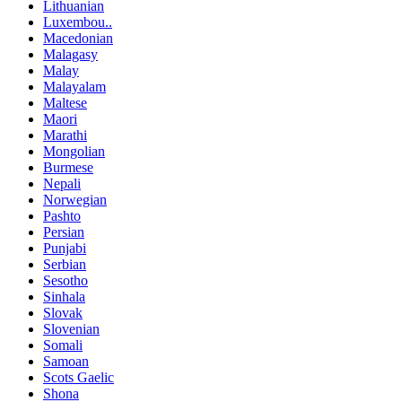
Lithuanian
Luxembou..
Macedonian
Malagasy
Malay
Malayalam
Maltese
Maori
Marathi
Mongolian
Burmese
Nepali
Norwegian
Pashto
Persian
Punjabi
Serbian
Sesotho
Sinhala
Slovak
Slovenian
Somali
Samoan
Scots Gaelic
Shona