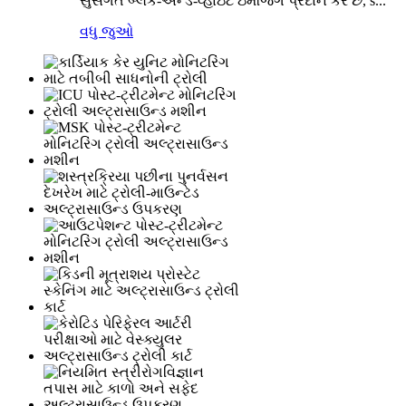
સુસંગત બ્લેક-એન્ડ-વ્હાઇટ ઇમેજિંગ પ્રદાન કરે છે, s...
વધુ જુઓ