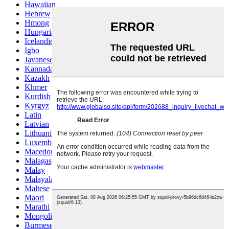
Hawaiian
Hebrew
Hmong
Hungarian
Icelandic
Igbo
Javanese
Kannada
Kazakh
Khmer
Kurdish
Kyrgyz
Latin
Latvian
Lithuanian
Luxembou..
Macedonian
Malagasy
Malay
Malayalam
Maltese
Maori
Marathi
Mongolian
Burmese