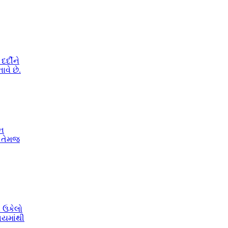
ર્દીને
વે છે.
ન
ો તેમજ
 ઉકેલો
ભયમાંથી