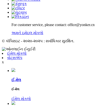
For customer service, please contact: office@yonker.cn
અમને ઇમેઇલ મોકલો
© કૉપિરાઇટ - ૨૦૨૦-૨૦૨૫ : સર્વાધિકાર સુરક્ષિત.
ઈમેલ મોકલો
વોટ્સએપ
x
ઈ-મેલ
ઈ-મેલ
ઈમેલ મોકલો