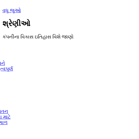
વધુ જુઓ
શ્રેણીઓ
કંપનીના વિકાસ ઇતિહાસ વિશે જાણો
અને
્વપૂર્ણ
્યતન
 માટે
ભાળ